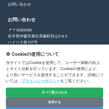
お問い合わせ
お問い合わせ
📍 〒6383095
岩手県伊藤市東区斉藤町杉山3-6-3
ハイツ小泉107号
📞 +6835698464
🍪 Cookieの使用について
法的情報
当サイトではCookieを使用して、ユーザー体験の向上
とサイト分析を行っています。Cookieの使用により、
プライバシーポリシー
より良いサービスを提供することができます。詳細につ
いては、
プライバシーポリシー
をご覧ください。
利用規約
返金ポリシー
すべて受け入れる
拒否する